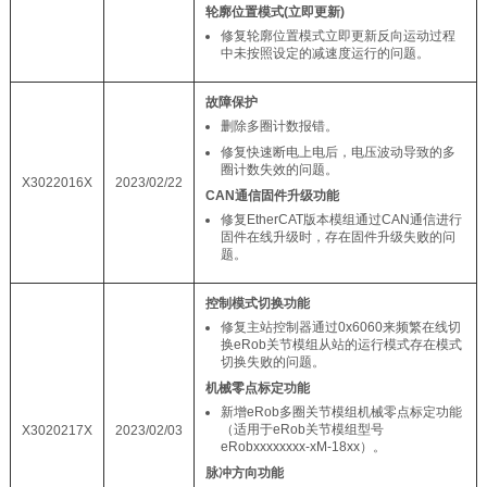
轮廓位置模式(立即更新)
修复轮廓位置模式立即更新反向运动过程
中未按照设定的减速度运行的问题。
故障保护
删除多圈计数报错。
修复快速断电上电后，电压波动导致的多
圈计数失效的问题。
X3022016X
2023/02/22
CAN通信固件升级功能
修复EtherCAT版本模组通过CAN通信进行
固件在线升级时，存在固件升级失败的问
题。
控制模式切换功能
修复主站控制器通过0x6060来频繁在线切
换eRob关节模组从站的运行模式存在模式
切换失败的问题。
机械零点标定功能
新增eRob多圈关节模组机械零点标定功能
（适用于eRob关节模组型号
X3020217X
2023/02/03
eRobxxxxxxxx-xM-18xx）。
脉冲方向功能