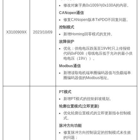
修改对象字典0x1009与0x100A的内容。
CANopen通信
修复CANopen版本TxPDO不回复问题。
控制模式
X3100909X
2023/10/09
新增Homing回零模式的支持。
故障保护
优化：供电电压跌落至19V时只上传报错
代码0xF008（母线电压低于允许的最小供
电电压（19V））。
Modbus通信
新增读取电机端单圈编码器值与负载端单
圈编码器值的Modbus地址。
PT模式
新增PT模式的扭矩斜坡规划。
轮廓位置模式(立即更新)
优化轮廓位置模式的立即更新指令控制模
式。
脉冲方向功能
修复脉冲方向控制设定的控制模式未生效
的问题；