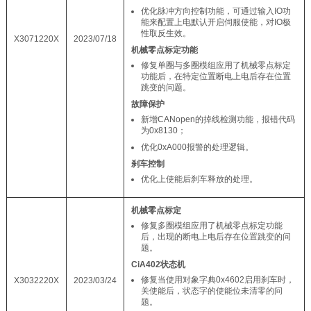
优化脉冲方向控制功能，可通过输入IO功
能来配置上电默认开启伺服使能，对IO极
性取反生效。
X3071220X
2023/07/18
机械零点标定功能
修复单圈与多圈模组应用了机械零点标定
功能后，在特定位置断电上电后存在位置
跳变的问题。
故障保护
新增CANopen的掉线检测功能，报错代码
为0x8130；
优化0xA000报警的处理逻辑。
刹车控制
优化上使能后刹车释放的处理。
机械零点标定
修复多圈模组应用了机械零点标定功能
后，出现的断电上电后存在位置跳变的问
题。
CiA402状态机
修复当使用对象字典0x4602启用刹车时，
X3032220X
2023/03/24
关使能后，状态字的使能位未清零的问
题。