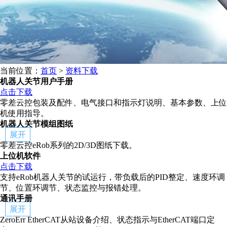
当前位置：
首页
>
资料下载
机器人关节用户手册
点击下载
零差云控包装及配件、电气接口和指示灯说明、基本参数、上位
机使用指导。
机器人关节模组图纸
展开
零差云控eRob系列的2D/3D图纸下载。
上位机软件
点击下载
支持eRob机器人关节的试运行，带负载后的PID整定、速度环调
节、位置环调节、状态监控与报错处理。
通讯手册
展开
ZeroErr EtherCAT从站设备介绍、状态指示与EtherCAT端口定