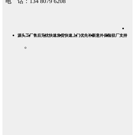
电 话：134 8079 6208
源头工厂
售后无忧
快速发货
快速上门
优先补新
意外保险
驻厂支持